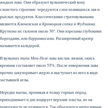
жидкая лава. Они образуют вулканический кону
слоистого строения: чередуются слои излившихся лав и
рыхлых продуктов. Классическими стратовулканами
являются
Ключевская
и
Кроноцкая сопки
и
Фудзияма.
Крутизна их склонов около 30°. Они изрезаны глубокими
бороздами, или
барранкосами.
Расширенный кратер
называется кальдерой.
В вулканах
типа Мон-Пеле
лава кислая, вязкая, окись
кремния составляет около 55%. После извержения лава
прочно закупоривает жерло и выступает из него в виде
застывшей иглы.
Нередко магма, проникая в толщу горных пород,
приподнимает и дислоцирует верхние пласты, но на
поверхность не изливается. Так образуются интрузивные