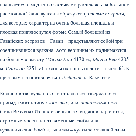
изливает ся и медленно застывает, растекаясь на большие
расстояния Такие вулканы образуют
щитовые покровы,
для которых харак терна очень большая площадь и
плоская приплюснутая форма Самый большой из
Гавайских островов – Гаваи – представляют собой три
соединившихся вулкана. Хотя вершины их поднимаются
на большую высоту
(Мауна Лоа
4170 м.,
Мауна Кеа
4205
6°.
м,
Гуаюгаи
2251 м), склоны их очень пологи – около
К
щитовым относится вулкан
Толбачек
на Камчатке.
Большинство вулканов с центральным извержением
принадлежит к типу
слоистых,
или
стратовулканов
(типа Везувия) Из них извергаются водяной пар и газы,
огромные массы пепла каменные глыбы или
вулканические бомбы, ляпилли – куски за стывшей лавы,