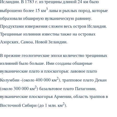
Исландии. В 1783 г. из трещины длиной 24 км было
3
выброшено более 15 км
лавы и рыхлых пород, которые
образовали обширную вулканическую равнину.
Продуктами извержения сложен весь остров Исландия.
Трещинные излияния известны также на островах
Азорских, Самоа, Новой Зеландии.
В прежние геологические эпохи количество трещинных
излияний было больше. Ими созданы обширные
вулканические плато и плоскогорья: лавовое плато
2
Колумбии -(около 400 000 км
), трапповое плато Декан
2
(около 300 000 км
) базальтовое плато Патагонии,
вулканические плоскогорья Армении, область траппов в
2
Восточной Сибири (до 1 млн. км
).