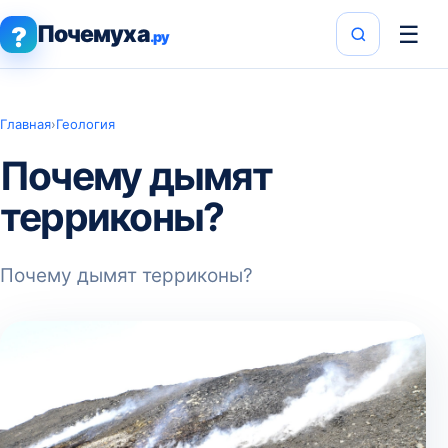
Почемуха
☰
?
.ру
Главная
›
Геология
Почему дымят
терриконы?
Почему дымят терриконы?