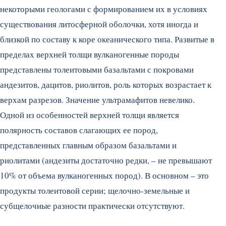
некоторыми геологами с формированием их в условиях
существования литосферной оболочки, хотя иногда и
близкой по составу к коре океанического типа. Развитые в
пределах верхней толщи вулканогенные породы
представлены толеитовыми базальтами с покровами
андезитов, дацитов, риолитов, роль которых возрастает к
верхам разрезов. Значение ультрамафитов невелико.
Одной из особенностей верхней толщи является
полярность составов слагающих ее пород,
представленных главным образом базальтами и
риолитами (андезиты достаточно редки, – не превышают
10% от объема вулканогенных пород). В основном – это
продукты толеитовой серии; щелочно-земельные и
субщелочиые разности практически отсутствуют.