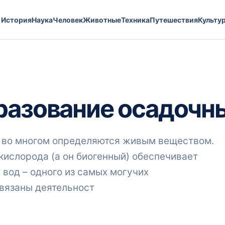
История
Наука
Человек
Животные
Техника
Путешествия
Культу
разование осадочн
 во многом определяются живым веществом.
кислорода (а он биогенный) обеспечивает
вод – одного из самых могучих
связаны деятельност