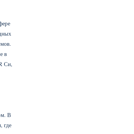
фере
одных
змов.
е в
R Си,
ом. В
, где