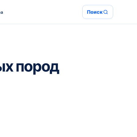
Поиск
ра
ых пород