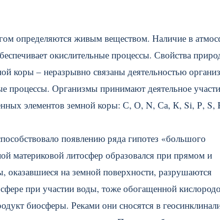
гом определяются живым веществом. Наличие в атмос
обеспечивает окислительные процессы. Свойства прир
ной коры – неразрывно связаны деятельностью органи
ые процессы. Организмы принимают деятельное участи
ых элементов земной коры: С, О, N, Са, К, Si, Р, S, 
способствовало появлению ряда гипотез «большого
лой материковой литосфер образовался при прямом и
ы, оказавшиеся на земной поверхности, разрушаются
осфере при участии воды, тоже обогащенной кислород
одукт биосферы. Реками они сносятся в геосинклинали