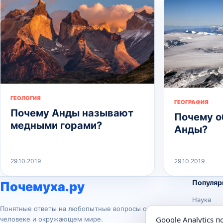
ГЕОЛОГИЯ
ГЕОГРАФИЯ
Почему Анды называют
Почему о
медными горами?
Анды?
29.10.2019
29.10.2019
Популяр
Почемуха.ру
Наука
Понятные ответы на любопытные вопросы о
История
Google Analytics 
человеке и окружающем мире.