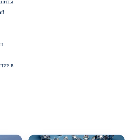
аниты
ой
 и
щие в