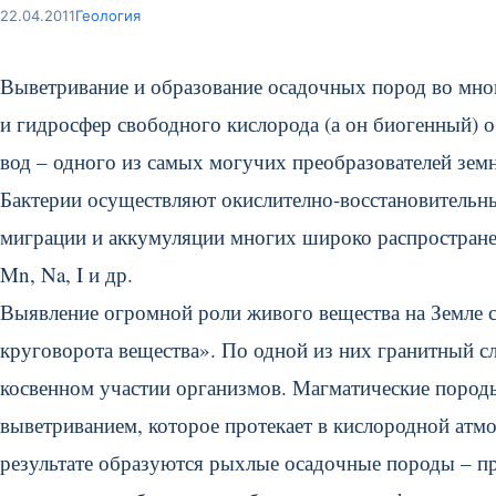
22.04.2011
Геология
Выветривание и образование осадочных пород во мно
и гидросфер свободного кислорода (а он биогенный) 
вод – одного из самых могучих преобразователей зем
Бактерии осуществляют окислително-восстановительн
миграции и аккумуляции многих широко распространенн
Mn, Na, I и др.
Выявление огромной роли живого вещества на Земле 
круговорота вещества». По одной из них гранитный с
косвенном участии организмов. Магматические пород
выветриванием, которое протекает в кислородной атм
результате образуются рыхлые осадочные породы – пр