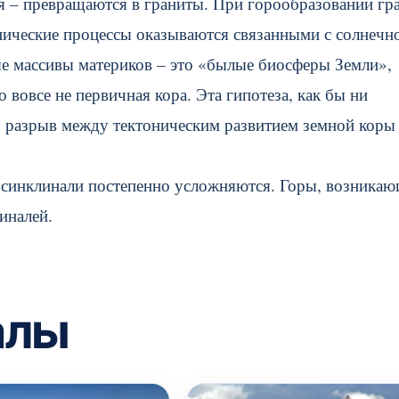
 – превращаются в граниты. При горообразовании гр
нические процессы оказываются связанными с солнечн
ые массивы материков – это «былые биосферы Земли»,
вовсе не первичная кора. Эта гипотеза, как бы ни
ть разрыв между тектоническим развитием земной коры
осинклинали постепенно усложняются. Горы, возникаю
иналей.
алы