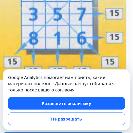
Google Analytics помогает нам понять, какие
материалы полезны. Данные начнут собираться
ИЗВЕСТНЫЕ ЛИЧНОСТИ
только после вашего согласия.
Что такое магический квадрат?
Разрешить аналитику
Альбрехт Дюрер.
28.09.2010
Не разрешать