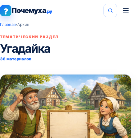
Почемуха
☰
?
.ру
Главная
›
Архив
ТЕМАТИЧЕСКИЙ РАЗДЕЛ
Угадайка
36 материалов