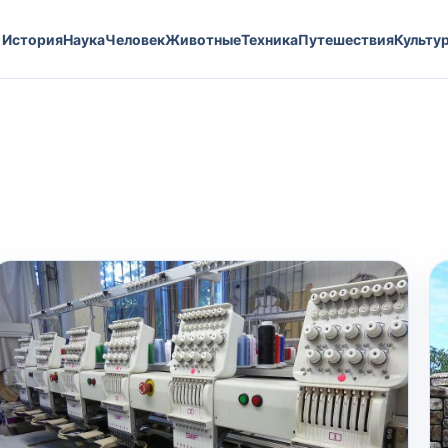
История
Наука
Человек
Животные
Техника
Путешествия
Культу