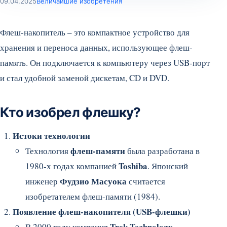
09.04.2025
Величайшие изобретения
Флеш-накопитель – это компактное устройство для
хранения и переноса данных, использующее флеш-
память. Он подключается к компьютеру через USB-порт
и стал удобной заменой дискетам, CD и DVD.
Кто изобрел флешку?
Истоки технологии
флеш-памяти
Технология
была разработана в
Toshiba
1980-х годах компанией
. Японский
Фудзио Масуока
инженер
считается
изобретателем флеш-памяти (1984).
Появление флеш-накопителя (USB-флешки)
Trek Technology
В 2000 году компания