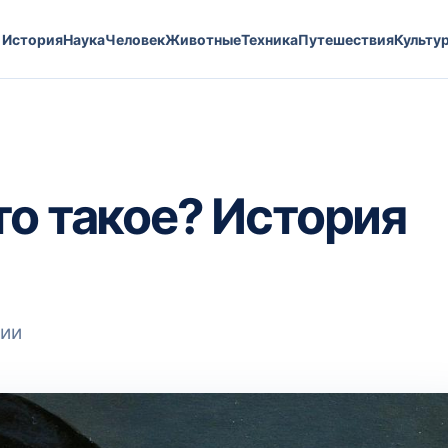
История
Наука
Человек
Животные
Техника
Путешествия
Культу
то такое? История
ции