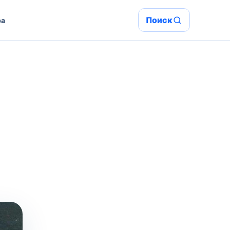
Поиск
ра