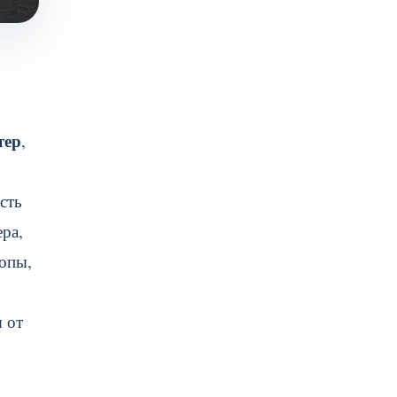
тер
,
сть
ра,
ропы,
 от