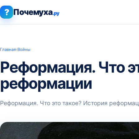
?
Почемуха
.ру
Главная
›
Войны
Реформация. Что э
реформации
Реформация. Что это такое? История реформа