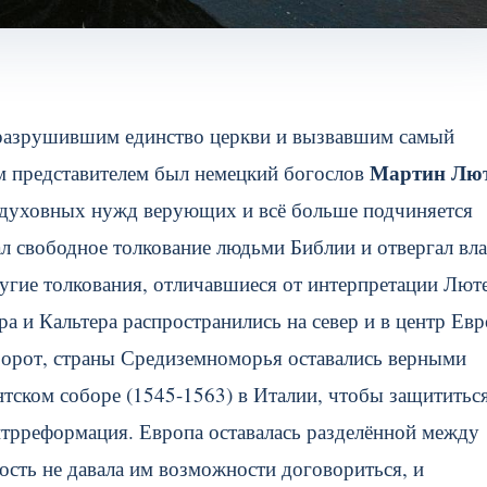
разрушившим единство церкви и вызвавшим самый
Мартин Лю
м представителем был немецкий богослов
т духовных нужд верующих и всё больше подчиняется
 свободное толкование людьми Библии и отвергал вла
угие толкования, отличавшиеся от интерпретации Люте
а и Кальтера распространились на север и в центр Ев
оборот, страны Средиземноморья оставались верными
тском соборе (1545-1563) в Италии, чтобы защититься
нтрреформация. Европа оставалась разделённой между
ость не давала им возможности договориться, и