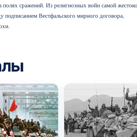
на полях сражений. Из религиозных войн самой жесток
ду подписанием Вестфальского мирного договора,
охи.
алы