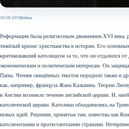
28.08.2010
Войны
Реформация была религиозным движением XVI века, 
тяжёлый кризис христианства в истории. Его основны
критиковавший католицизм за то, что он отдалился о
экономическим и политическим интересам. Он защищал
Папы. Чтение свящённых текстов породило также и др
как, например, француза Жана Кальвина.
Теории Лютер
в Англии возникло течение английской церкви. И, на
католической церкви. Католики объединились на Триен
новых идей. Решения, принятые там, известны как Ко
католическими и протестантскими странами. Нетерпим