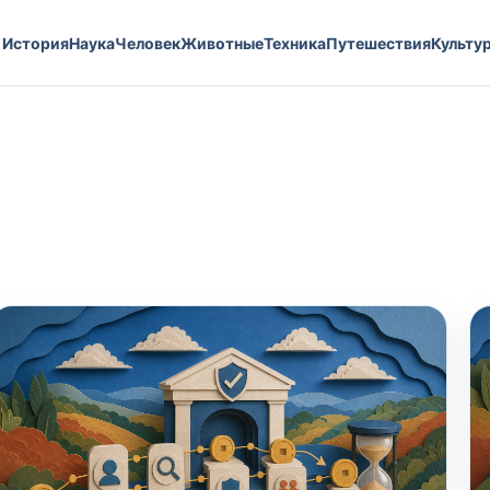
История
Наука
Человек
Животные
Техника
Путешествия
Культу