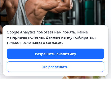
Google Analytics помогает нам понять, какие
материалы полезны. Данные начнут собираться
СПОРТ
только после вашего согласия.
Почему не качаются мышцы?
Разрешить аналитику
03.12.2020
Не разрешать