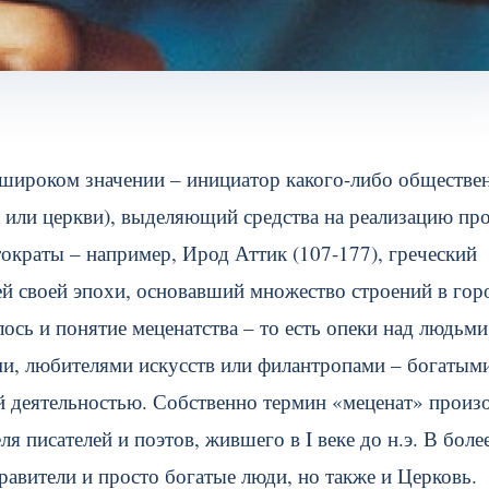
е широком значении – инициатор какого-либо обществе
 или церкви), выделяющий средства на реализацию про
ократы – например, Ирод Аттик (107-177), греческий
ей своей эпохи, основавший множество строений в гор
ось и понятие меценатства – то есть опеки над людьми
ми, любителями искусств или филантропами – богатым
 деятельностью. Собственно термин «меценат» произ
 писателей и поэтов, жившего в I веке до н.э. В боле
равители и просто богатые люди, но также и Церковь.