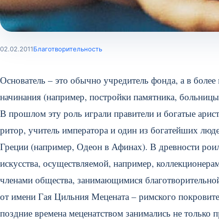
02.02.2011
Благотворительность
Основатель – это обычно учредитель фонда, а в боле
начинания (например, постройки памятника, больницы
В прошлом эту роль играли правители и богатые арист
ритор, учитель императора и один из богатейших люд
Греции (например, Одеон в Афинах).
В древности роил
искусства, осуществляемой, например, коллекционера
членами общества, занимающимися благотворительной
от имени Гая Цильния Мецената – римского покровителя
поздние времена меценатством занимались не только п