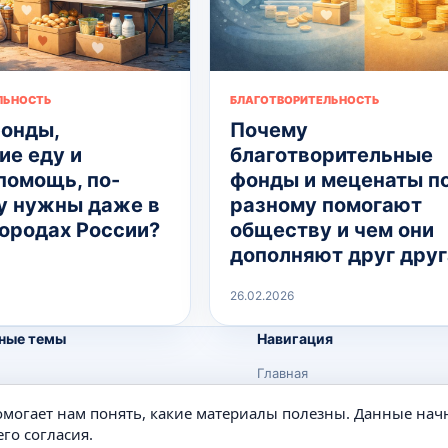
ЛЬНОСТЬ
БЛАГОТВОРИТЕЛЬНОСТЬ
онды,
Почему
е еду и
благотворительные
помощь, по-
фонды и меценаты п
 нужны даже в
разному помогают
городах России?
обществу и чем они
дополняют друг друг
26.02.2026
ные темы
Навигация
Главная
Поиск
помогает нам понять, какие материалы полезны. Данные нач
е
Известные личности
го согласия.