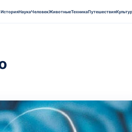
История
Наука
Человек
Животные
Техника
Путешествия
Культу
о