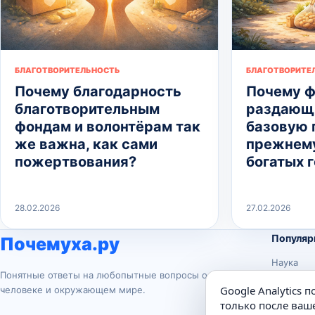
БЛАГОТВОРИТЕЛЬНОСТЬ
БЛАГОТВОРИТЕ
Почему благодарность
Почему ф
благотворительным
раздающи
фондам и волонтёрам так
базовую 
же важна, как сами
прежнему
пожертвования?
богатых 
28.02.2026
27.02.2026
Популяр
Почемуха.ру
Наука
Понятные ответы на любопытные вопросы о
История
Google Analytics 
человеке и окружающем мире.
Животны
только после ваше