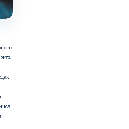
нного
екта.
одах
и
ошёл
е