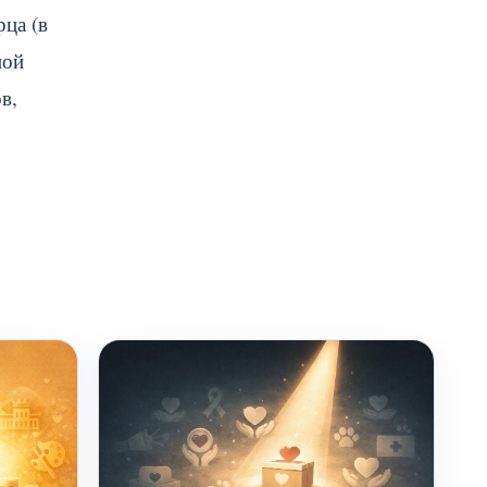
ца (в
ной
в,