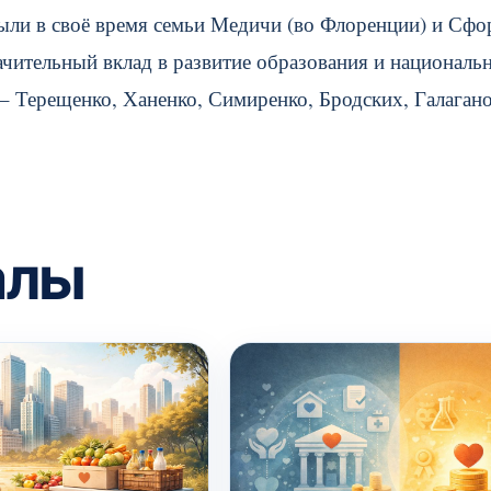
ли в своё время семьи Медичи (во Флоренции) и Сфор
ачительный вклад в развитие образования и националь
– Терещенко, Ханенко, Симиренко, Бродских, Галагано
алы