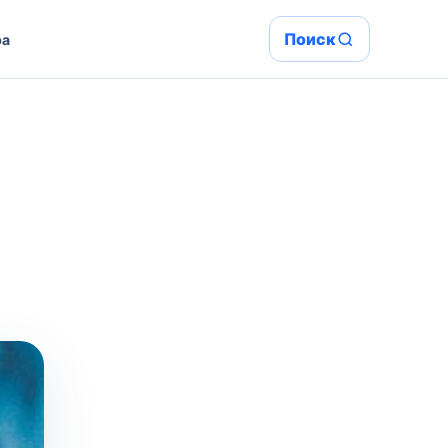
Поиск
ра