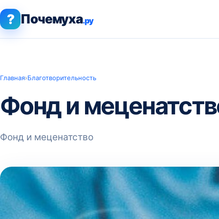
?
Почемуха
.ру
Главная
›
Благотворительность
Фонд и меценатств
Фонд и меценатство