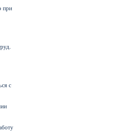
о при
труд.
ься с
нии
аботу