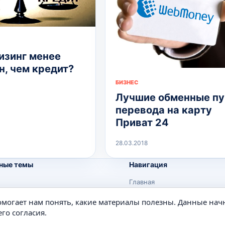
изинг менее
н, чем кредит?
БИЗНЕС
Лучшие обменные п
перевода на карту
Приват 24
28.03.2018
ные темы
Навигация
Главная
Поиск
помогает нам понять, какие материалы полезны. Данные нач
е
Известные личности
го согласия.
Изобретения