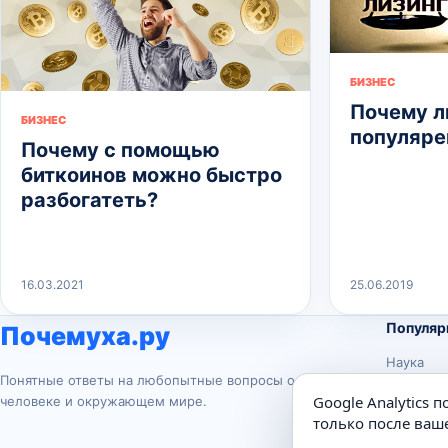
БИЗНЕС
Почему л
БИЗНЕС
популяре
Почему с помощью
биткоинов можно быстро
разбогатеть?
16.03.2021
25.06.2019
Популяр
Почемуха.ру
Наука
Понятные ответы на любопытные вопросы о
История
Google Analytics 
человеке и окружающем мире.
Животны
только после ваше
Техника