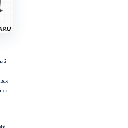
дый
ывая
аты
ые