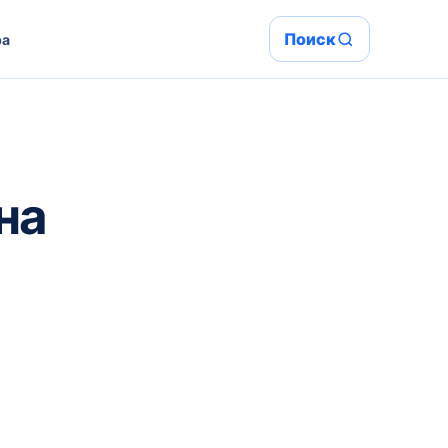
Поиск
ра
на