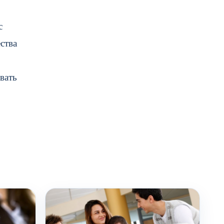
с
ства
вать