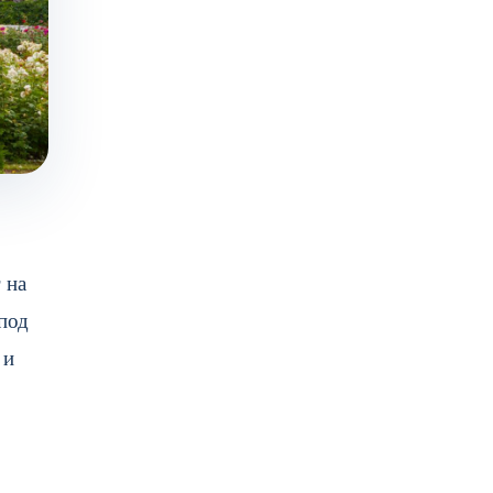
 на
под
 и