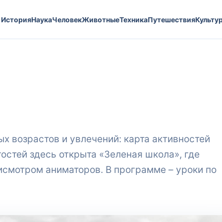
История
Наука
Человек
Животные
Техника
Путешествия
Культу
х возрастов и увлечений: карта активностей
гостей здесь открыта «Зеленая школа», где
исмотром аниматоров. В программе – уроки по