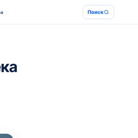
Поиск
ра
ека