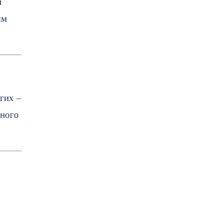
и
ым
гих –
нного