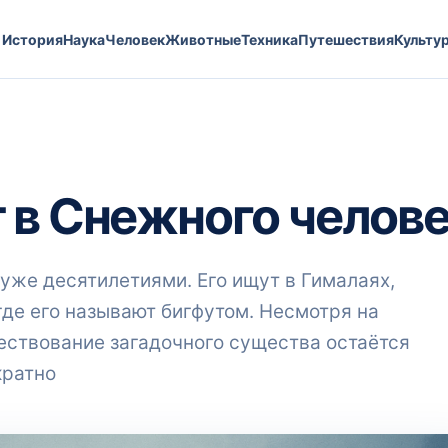
История
Наука
Человек
Животные
Техника
Путешествия
Культу
 в Снежного челов
уже десятилетиями. Его ищут в Гималаях,
где его называют бигфутом. Несмотря на
ществование загадочного существа остаётся
кратно