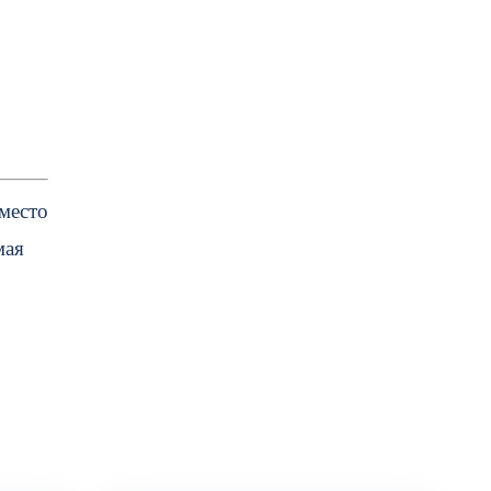
 место
мая