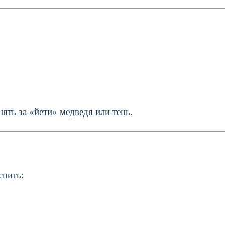
ять за «йети» медведя или тень.
снить: