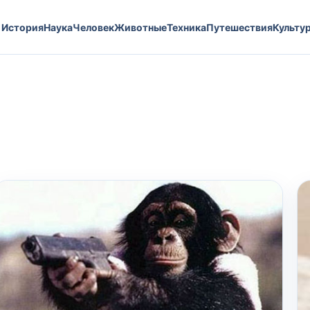
История
Наука
Человек
Животные
Техника
Путешествия
Культу