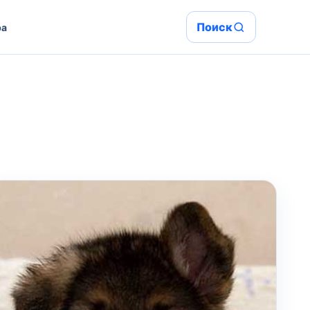
Поиск
ра