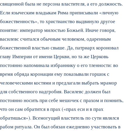
священной была не персона властителя, а его должность.
Если языческим владыкам Рима приписывали «личную
божественность», то христианство выдвинуло другое
понятие: император милостью Божьей. Иначе говоря,
василевс считался обычным человеком, одаренным
божественной властью свыше. Да, патриарх короновал
главу Империи от имени Церкви, но та же Церковь
постоянно напоминала избраннику о его тленности: во
время обряда коронации ему показывали горшок с
человеческими костями и предлагали выбрать мрамор
для собственного надгробия. Василевс должен был
постоянно носить при себе мешочек с прахом и помнить,
что он сам обратится в прах («прах еси и в прах
обратишься»). Всемогущий властитель по сути являлся
рабом ритуала. Он был обязан ежедневно участвовать в