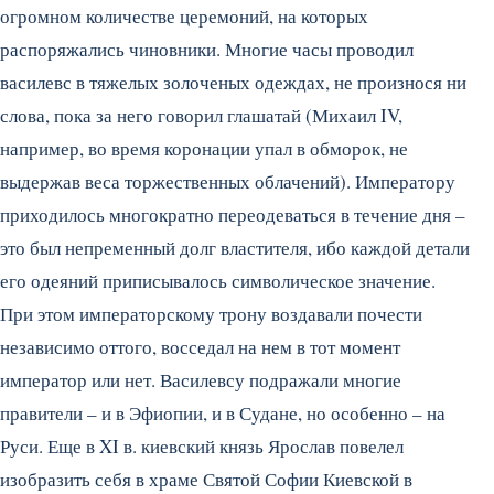
огромном количестве церемоний, на которых
распоряжались чиновники. Многие часы проводил
василевс в тяжелых золоченых одеждах, не произнося ни
слова, пока за него говорил глашатай (Михаил IV,
например, во время коронации упал в обморок, не
выдержав веса торжественных облачений). Императору
приходилось многократно переодеваться в течение дня –
это был непременный долг властителя, ибо каждой детали
его одеяний приписывалось символическое значение.
При этом императорскому трону воздавали почести
независимо оттого, восседал на нем в тот момент
император или нет. Василевсу подражали многие
правители – и в Эфиопии, и в Судане, но особенно – на
Руси. Еще в XI в. киевский князь Ярослав повелел
изобразить себя в храме Святой Софии Киевской в