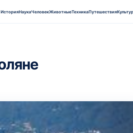
История
Наука
Человек
Животные
Техника
Путешествия
Культу
оляне