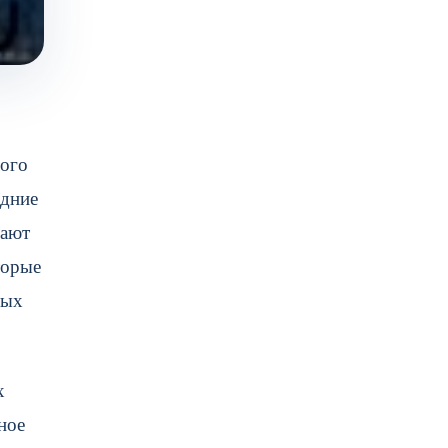
ного
едние
рают
торые
ных
х
ное