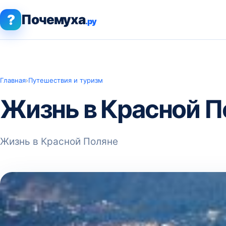
?
Почемуха
.ру
Главная
›
Путешествия и туризм
Жизнь в Красной П
Жизнь в Красной Поляне