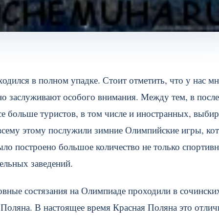
ходился в полном упадке. Стоит отметить, что у нас м
но заслуживают особого внимания. Между тем, в посл
се больше туристов, в том числе и иностранных, выби
о всему этому послужили зимние Олимпийские игры, ко
ло построено большое количество не только спортив
ельных заведений.
овные состязания на Олимпиаде проходили в сочински
 Поляна. В настоящее время Красная Поляна это отлич