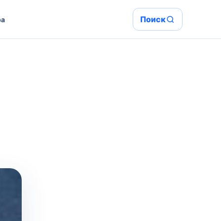
Поиск
ра