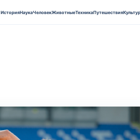
История
Наука
Человек
Животные
Техника
Путешествия
Культу