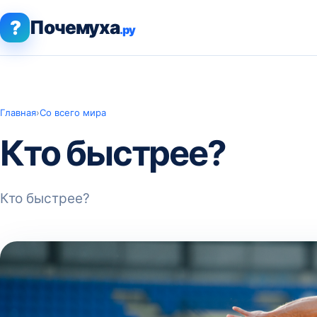
?
Почемуха
.ру
Главная
›
Со всего мира
Кто быстрее?
Кто быстрее?