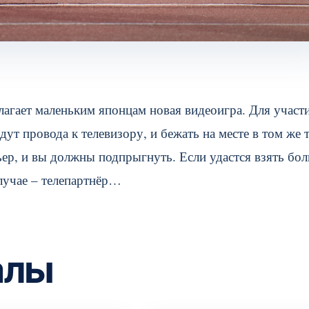
лагает маленьким японцам новая видеоигра. Для участи
дут провода к телевизору, и бежать на месте в том же 
рьер, и вы должны подпрыгнуть. Если удастся взять бо
случае – телепартнёр…
алы