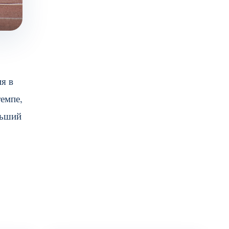
я в
темпе,
льший