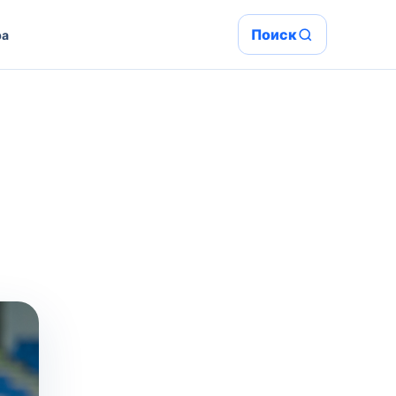
Поиск
ра