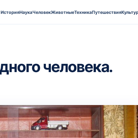
История
Наука
Человек
Животные
Техника
Путешествия
Культу
дного человека.