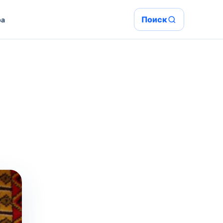
Поиск
ра