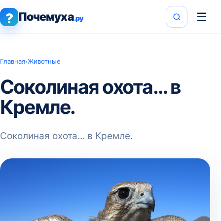
Почемуха
☰
?
.ру
Главная
›
Животные
Соколиная охота… в
Кремле.
Соколиная охота... в Кремле.