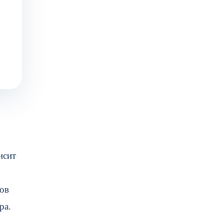
исит
нов
ра.