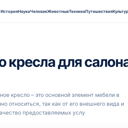
История
Наука
Человек
Животные
Техника
Путешествия
Культу
 кресла для салон
ое кресло – это основной элемент мебели в
но относиться, так как от его внешнего вида и
ачество предоставляемых услу