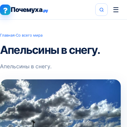
Почемуха
☰
?
.ру
Главная
›
Со всего мира
Апельсины в снегу.
Апельсины в снегу.