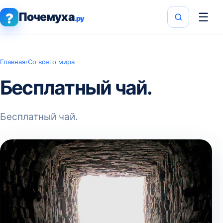
Почемуха
☰
?
.ру
Главная
›
Со всего мира
Бесплатный чай.
Бесплатный чай.