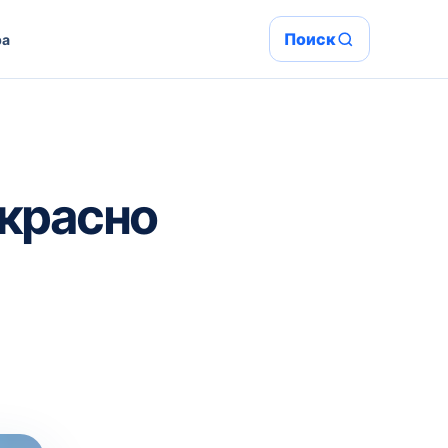
Поиск
ра
екрасно