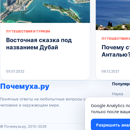
ПУТЕШЕСТВИЯ И ТУРИЗМ
Восточная сказка под
ПУТЕШЕСТВИЯ И
названием Дубай
Почему с
Анталью
05.01.2022
06.12.2021
Популяр
Почемуха.ру
Наука
Понятные ответы на любопытные вопросы о
История
Google Analytics 
человеке и окружающем мире.
Животны
только после ваше
Техника
Разрешить ана
© Почемуха.ру, 2010–2026