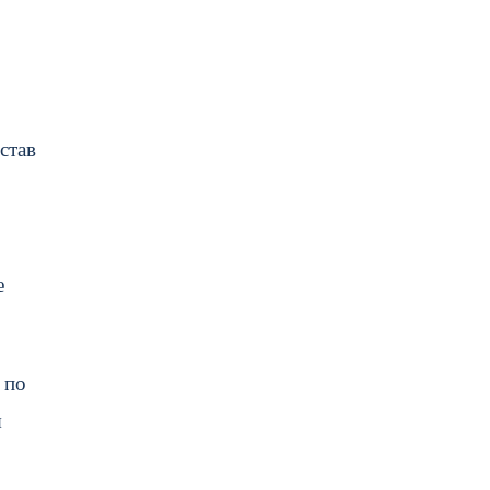
став
е
 по
я