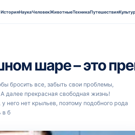
История
Наука
Человек
Животные
Техника
Путешествия
Культу
шном шаре – это пр
обы бросить все, забыть свои проблемы,
! А далее прекрасная свободная жизнь!
 у него нет крыльев, поэтому подобного рода
 в б