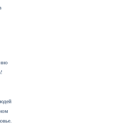
в
нно
!
людей
шном
овье.