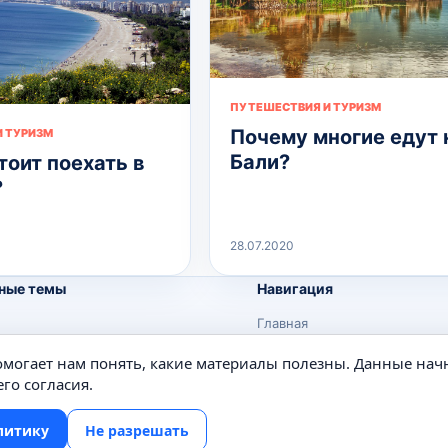
ПУТЕШЕСТВИЯ И ТУРИЗМ
Почему многие едут 
 ТУРИЗМ
Бали?
тоит поехать в
?
28.07.2020
ные темы
Навигация
Главная
Поиск
помогает нам понять, какие материалы полезны. Данные нач
е
Известные личности
го согласия.
Изобретения
литику
Не разрешать