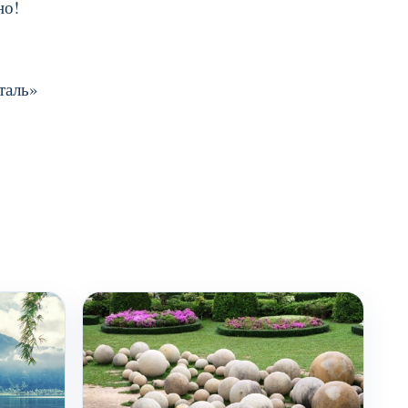
но!
таль»