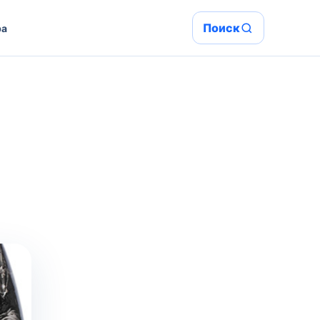
Поиск
ра