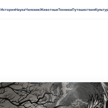
История
Наука
Человек
Животные
Техника
Путешествия
Культу