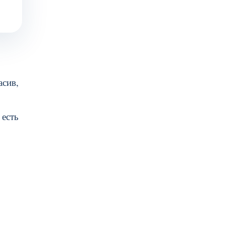
асив,
 есть