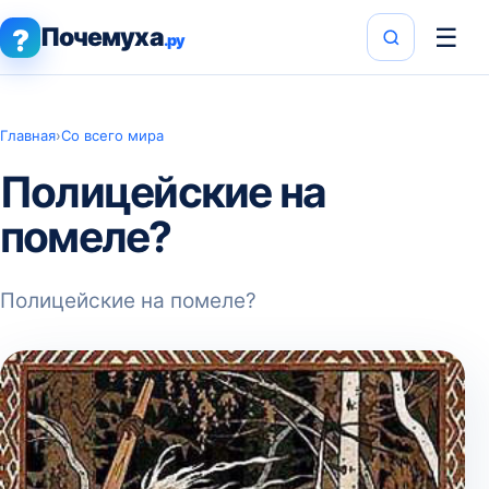
Почемуха
☰
?
.ру
Главная
›
Со всего мира
Полицейские на
помеле?
Полицейские на помеле?