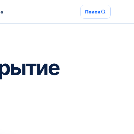
Поиск
ра
крытие