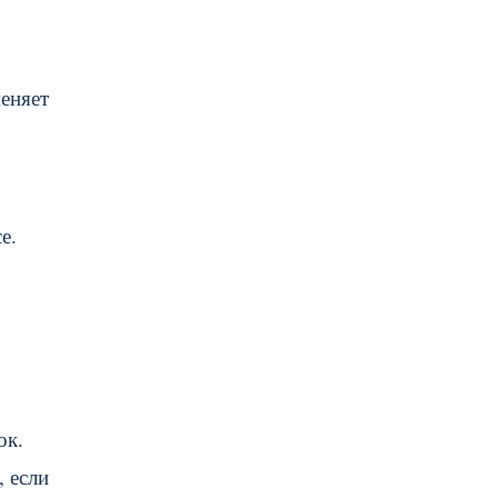
меняет
е.
ок.
 если