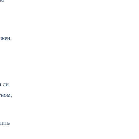
ужен.
я ли
тном,
пить