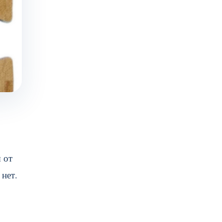
 от
 нет.