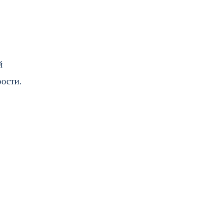
й
ости.