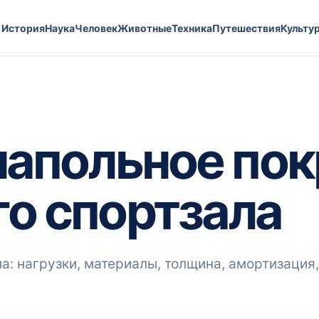
История
Наука
Человек
Животные
Техника
Путешествия
Культу
напольное по
о спортзала
: нагрузки, материалы, толщина, амортизация,