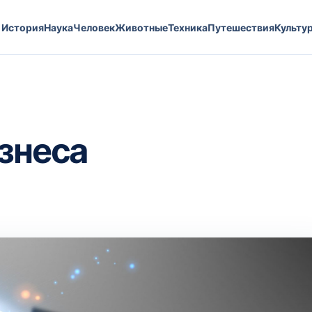
История
Наука
Человек
Животные
Техника
Путешествия
Культу
изнеса