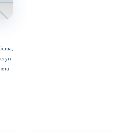
бства,
оступ
нета