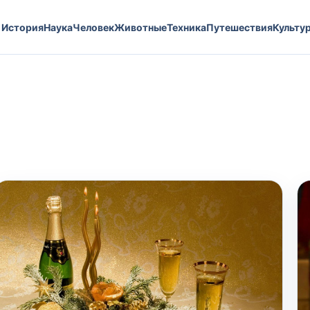
История
Наука
Человек
Животные
Техника
Путешествия
Культу