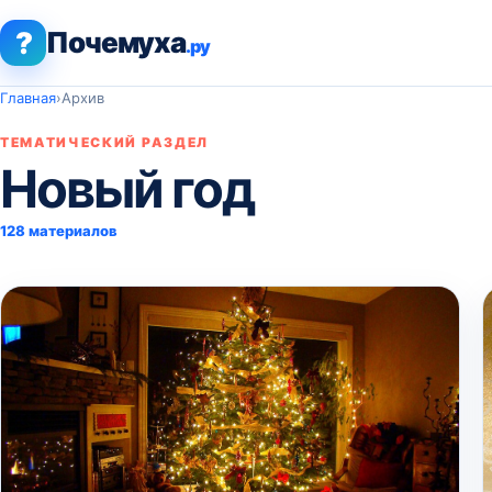
?
Почемуха
.ру
Главная
›
Архив
ТЕМАТИЧЕСКИЙ РАЗДЕЛ
Новый год
128 материалов