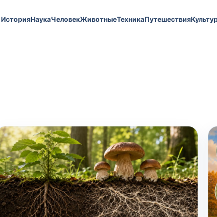
История
Наука
Человек
Животные
Техника
Путешествия
Культу