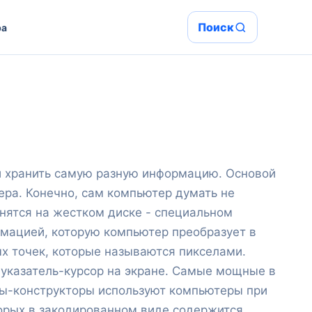
Поиск
ра
 и хранить самую разную информацию. Основой
ра. Конечно, сам компьютер думать не
нятся на жестком диске - специальном
рмацией, которую компьютер преобразует в
ых точек, которые называются пикселами.
указатель-курсор на экране. Самые мощные в
ры-конструкторы используют компьютеры при
торых в закодированном виде содержится