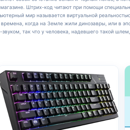
 магазине. Штрих-код читают при помощи специальн
пьютерный мир называется виртуальной реальность
 времена, когда на Земле жили динозавры, или в э
вуком, так что у человека, надевшего такой шлем,