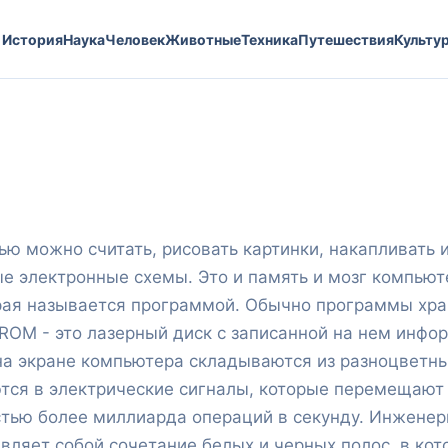
История
Наука
Человек
Животные
Техника
Путешествия
Культу
ью можно считать, рисовать картинки, накапливать
 электронные схемы. Это и память и мозг компьюте
орая называется программой. Обычно программы хра
OM - это лазерный диск с записанной на нем инфо
 на экране компьютера складываются из разноцветн
тся в электрические сигналы, которые перемещают 
стью более миллиарда операций в секунду. Инжене
вляет собой сочетание белых и черных полос, в ко